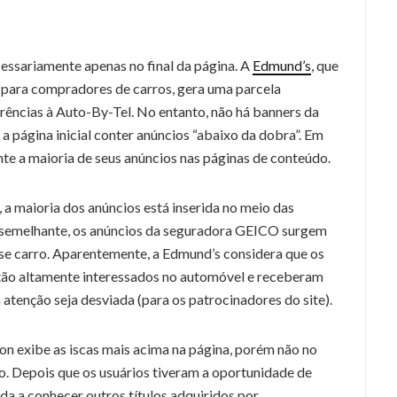
ssariamente apenas no final da página. A
Edmund’s
, que
para compradores de carros, gera uma parcela
erências à Auto-By-Tel. No entanto, não há banners da
 a página inicial conter anúncios “abaixo da dobra”. Em
nte a maioria de seus anúncios nas páginas de conteúdo.
 a maioria dos anúncios está inserida no meio das
a semelhante, os anúncios da seguradora GEICO surgem
sse carro. Aparentemente, a Edmund’s considera que os
ão altamente interessados ​​no automóvel e receberam
 atenção seja desviada (para os patrocinadores do site).
 exibe as iscas mais acima na página, porém não no
o. Depois que os usuários tiveram a oportunidade de
ida a conhecer outros títulos adquiridos por