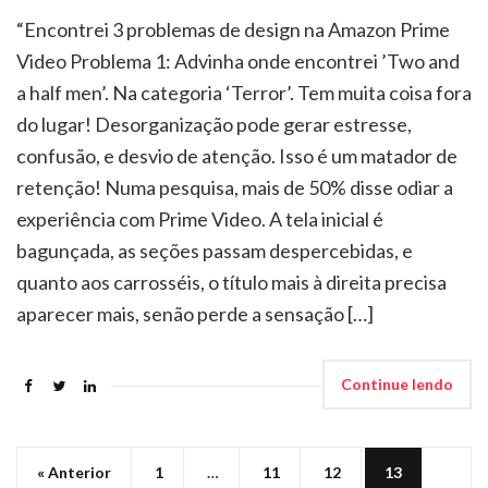
“Encontrei 3 problemas de design na Amazon Prime
Video Problema 1: Advinha onde encontrei ’Two and
a half men’. Na categoria ‘Terror’. Tem muita coisa fora
do lugar! Desorganização pode gerar estresse,
confusão, e desvio de atenção. Isso é um matador de
retenção! Numa pesquisa, mais de 50% disse odiar a
experiência com Prime Video. A tela inicial é
bagunçada, as seções passam despercebidas, e
quanto aos carrosséis, o título mais à direita precisa
aparecer mais, senão perde a sensação […]
Continue lendo
« Anterior
1
…
11
12
13