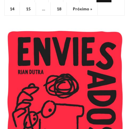
14
15
…
18
Próximo »